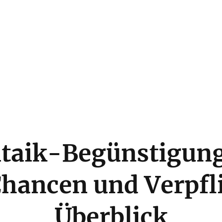
taik-Begünstigun
Chancen und Verpf
Überblick