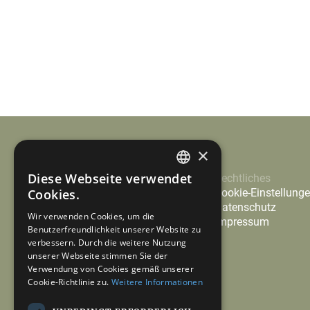
×
Diese Webseite verwendet
Leistungen
Unternehmen
Rechtliches
GERMAN
Steuerberatung
Aktuelles
Cookie-Einstellung
Cookies.
Wirtschaftsprüfung
Über uns
Datenschutz
ENGLISH
Wir verwenden Cookies, um die
Advisory
Karriere
Impressum
Benutzerfreundlichkeit unserer Website zu
International
verbessern. Durch die weitere Nutzung
Kontakt
unserer Webseite stimmen Sie der
Verwendung von Cookies gemäß unserer
Cookie-Richtlinie zu.
Weitere Informationen